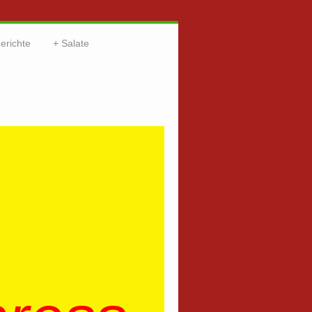
erichte
Salate